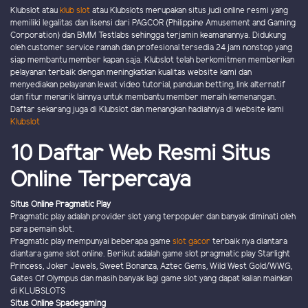
Klubslot atau
klub slot
atau Klubslots merupakan situs judi online resmi yang
memiliki legalitas dan lisensi dari PAGCOR (Philippine Amusement and Gaming
Corporation) dan BMM Testlabs sehingga terjamin keamanannya. Didukung
oleh customer service ramah dan profesional tersedia 24 jam nonstop yang
siap membantu member kapan saja. Klubslot telah berkomitmen memberikan
pelayanan terbaik dengan meningkatkan kualitas website kami dan
menyediakan pelayanan lewat video tutorial, panduan betting, link alternatif
dan fitur menarik lainnya untuk membantu member meraih kemenangan.
Daftar sekarang juga di Klubslot dan menangkan hadiahnya di website kami
Klubslot
10 Daftar Web Resmi Situs
Online Terpercaya
Situs Online Pragmatic Play
Pragmatic play adalah provider slot yang terpopuler dan banyak diminati oleh
para pemain slot.
Pragmatic play mempunyai beberapa game
slot gacor
terbaik nya diantara
diantara game slot online. Berikut adalah game slot pragmatic play Starlight
Princess, Joker Jewels, Sweet Bonanza, Aztec Gems, Wild West Gold/WWG,
Gates Of Olympus dan masih banyak lagi game slot yang dapat kalian mainkan
di KLUBSLOTS
Situs Online Spadegaming