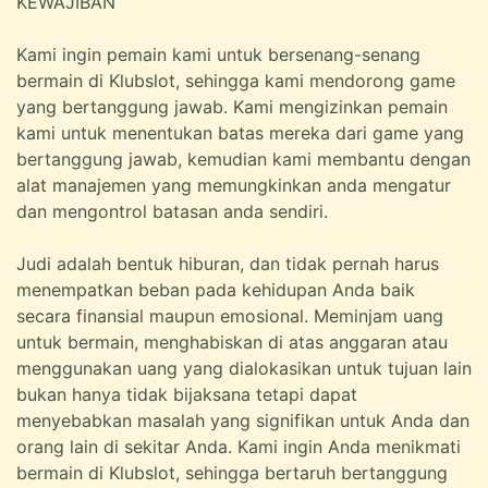
KEWAJIBAN
Kami ingin pemain kami untuk bersenang-senang
bermain di Klubslot, sehingga kami mendorong game
yang bertanggung jawab. Kami mengizinkan pemain
kami untuk menentukan batas mereka dari game yang
bertanggung jawab, kemudian kami membantu dengan
alat manajemen yang memungkinkan anda mengatur
dan mengontrol batasan anda sendiri.
Judi adalah bentuk hiburan, dan tidak pernah harus
menempatkan beban pada kehidupan Anda baik
secara finansial maupun emosional. Meminjam uang
untuk bermain, menghabiskan di atas anggaran atau
menggunakan uang yang dialokasikan untuk tujuan lain
bukan hanya tidak bijaksana tetapi dapat
menyebabkan masalah yang signifikan untuk Anda dan
orang lain di sekitar Anda. Kami ingin Anda menikmati
bermain di Klubslot, sehingga bertaruh bertanggung