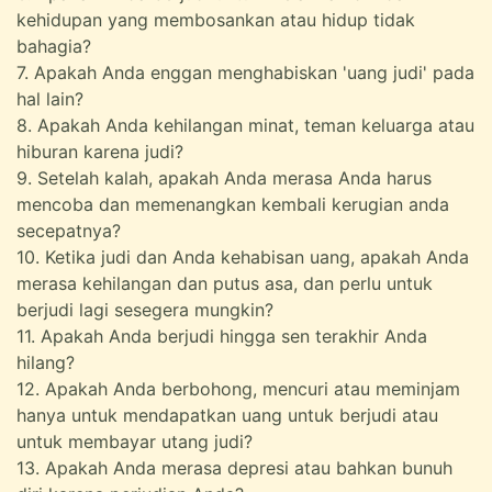
kehidupan yang membosankan atau hidup tidak
bahagia?
7. Apakah Anda enggan menghabiskan 'uang judi' pada
hal lain?
8. Apakah Anda kehilangan minat, teman keluarga atau
hiburan karena judi?
9. Setelah kalah, apakah Anda merasa Anda harus
mencoba dan memenangkan kembali kerugian anda
secepatnya?
10. Ketika judi dan Anda kehabisan uang, apakah Anda
merasa kehilangan dan putus asa, dan perlu untuk
berjudi lagi sesegera mungkin?
11. Apakah Anda berjudi hingga sen terakhir Anda
hilang?
12. Apakah Anda berbohong, mencuri atau meminjam
hanya untuk mendapatkan uang untuk berjudi atau
untuk membayar utang judi?
13. Apakah Anda merasa depresi atau bahkan bunuh