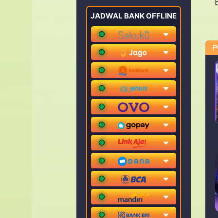
JADWAL BANK OFFLINE
P