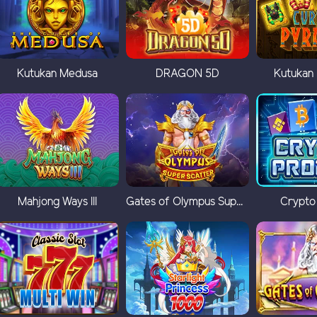
Kutukan Medusa
DRAGON 5D
Kutukan
Mahjong Ways III
Gates of Olympus Super Scatter
Crypto