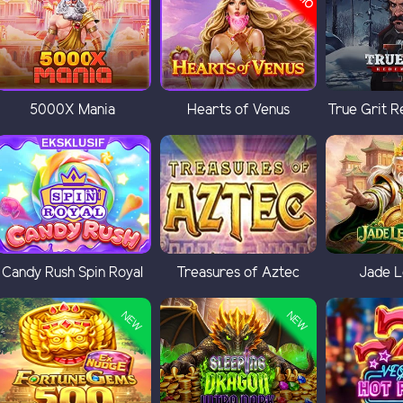
5000X Mania
Hearts of Venus
True Grit 
Candy Rush Spin Royal
Treasures of Aztec
Jade 
NEW
NEW