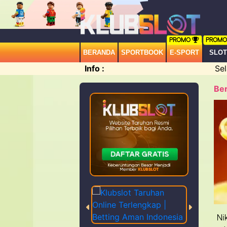
PROMO
PROM
BERANDA
SPORTBOOK
E-SPORT
SLO
Info :
Selamat datang di KLUBSLOT atau Klu
Be
Ni