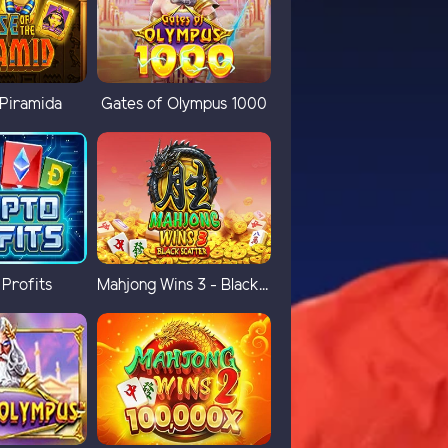
 Piramida
Gates of Olympus 1000
 Profits
Mahjong Wins 3 - Black Scatter