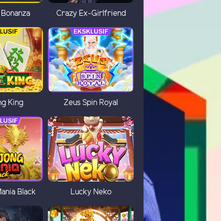
 Bonanza
Crazy Ex-Girlfriend
ng King
Zeus Spin Royal
ania Black
Lucky Neko