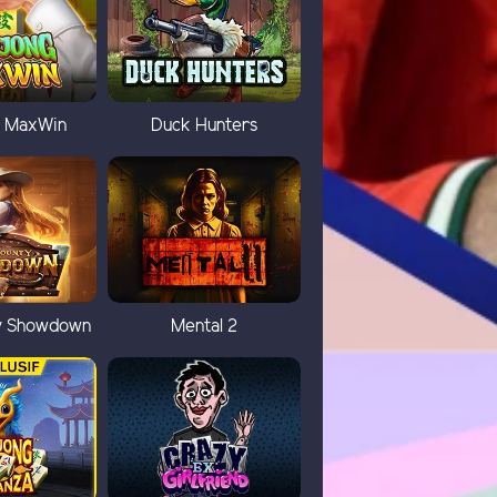
g MaxWin
Duck Hunters
ty Showdown
Mental 2