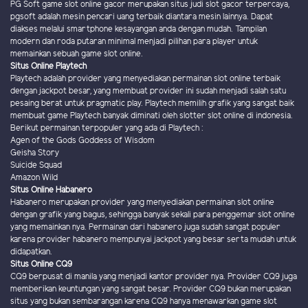
PG Soft game slot online gacor merupakan situs judi slot gacor terpercaya,
pgsoft adalah mesin pencari uang terbaik diantara mesin lainnya. Dapat
diakses melalui smartphone kesayangan anda dengan mudah. Tampilan
modern dan roda putaran minimal menjadi pilihan para player untuk
memainkan sebuah game slot online.
Situs Online Playtech
Playtech adalah provider yang menyediakan permainan slot online terbaik
dengan jackpot besar, yang membuat provider ini sudah menjadi salah satu
pesaing berat untuk pragmatic play. Playtech memilih grafik yang sangat baik
membuat game Playtech banyak diminati oleh slotter slot online di indonesia.
Berikut permainan terpopuler yang ada di Playtech :
Agen of the Gods Goddess of Wisdom
Geisha Story
Suicide Squad
Amazon Wild
Situs Online Habanero
Habanero merupakan provider yang menyediakan permainan slot online
dengan grafik yang bagus, sehingga banyak sekali para penggemar slot online
yang memainkan nya. Permainan dari habanero juga sudah sangat populer
karena provider habanero mempunyai jackpot yang besar serta mudah untuk
didapatkan.
Situs Online CQ9
CQ9 berpusat di manila yang menjadi kantor provider nya. Provider CQ9 juga
memberikan keuntungan yang sangat besar. Provider CQ9 bukan merupakan
situs yang bukan sembarangan karena CQ9 hanya menawarkan game slot